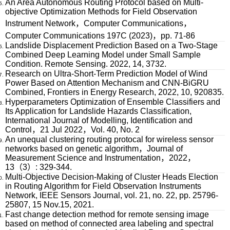
An Area Autonomous Routing Protocol based on Multi-
objective Optimization Methods for Field Observation
Instrument Network，Computer Communications，
Computer Communications 197C (2023)，pp. 71-86
Landslide Displacement Prediction Based on a Two-Stage
Combined Deep Learning Model under Small Sample
Condition. Remote Sensing. 2022, 14, 3732.
Research on Ultra-Short-Term Prediction Model of Wind
Power Based on Attention Mechanism and CNN-BiGRU
Combined, Frontiers in Energy Research, 2022, 10, 920835.
Hyperparameters Optimization of Ensemble Classifiers and
Its Application for Landslide Hazards Classification,
International Journal of Modelling, Identification and
Control，21 Jul 2022，Vol. 40, No. 2
An unequal clustering routing protocal for wireless sensor
networks based on genetic algorithm，Journal of
Measurement Science and Instrumentation，2022，
13（3）: 329-344.
Multi-Objective Decision-Making of Cluster Heads Election
in Routing Algorithm for Field Observation Instruments
Network, IEEE Sensors Journal, vol. 21, no. 22, pp. 25796-
25807, 15 Nov.15, 2021.
Fast change detection method for remote sensing image
based on method of connected area labeling and spectral