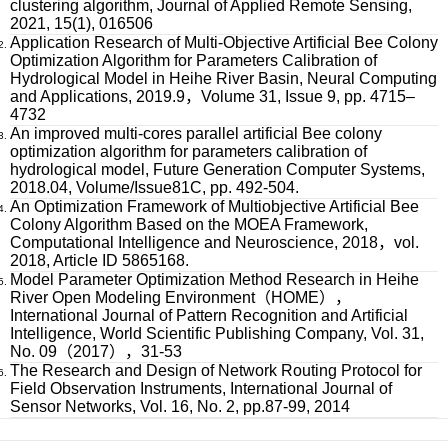
clustering algorithm, Journal of Applied Remote Sensing,
2021, 15(1), 016506
Application Research of Multi-Objective Artificial Bee Colony
Optimization Algorithm for Parameters Calibration of
Hydrological Model in Heihe River Basin, Neural Computing
and Applications, 2019.9，Volume 31, Issue 9, pp. 4715–
4732
An improved multi-cores parallel artificial Bee colony
optimization algorithm for parameters calibration of
hydrological model, Future Generation Computer Systems,
2018.04, Volume/Issue81C, pp. 492-504.
An Optimization Framework of Multiobjective Artificial Bee
Colony Algorithm Based on the MOEA Framework,
Computational Intelligence and Neuroscience, 2018，vol.
2018, Article ID 5865168.
Model Parameter Optimization Method Research in Heihe
River Open Modeling Environment（HOME），
International Journal of Pattern Recognition and Artificial
Intelligence, World Scientific Publishing Company, Vol. 31,
No. 09（2017），31-53
The Research and Design of Network Routing Protocol for
Field Observation Instruments, International Journal of
Sensor Networks, Vol. 16, No. 2, pp.87-99, 2014