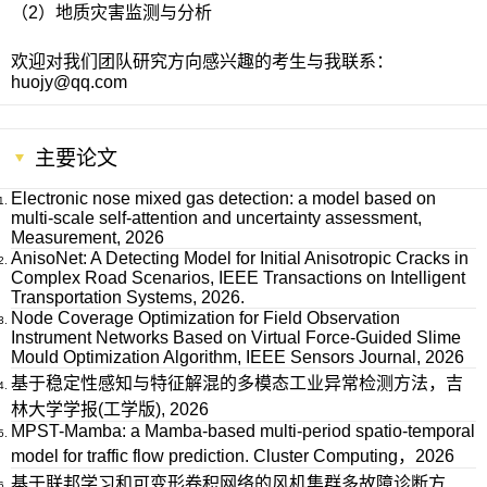
（2）地
质灾害监测与分析
欢迎对我们团队研究方向感兴趣的考生与我联系：
huojy@qq.com
主要论文
Electronic nose mixed gas detection: a model based on
multi-scale self-attention and uncertainty assessment,
Measurement, 2026
AnisoNet: A Detecting Model for Initial Anisotropic Cracks in
Complex Road Scenarios, IEEE Transactions on Intelligent
Transportation Systems, 2026.
Node Coverage Optimization for Field Observation
Instrument Networks Based on Virtual Force-Guided Slime
Mould Optimization Algorithm, IEEE Sensors Journal, 2026
基于稳定性感知与特征解混的多模态工业异常检测方法，吉
林大学学报(工学版), 2026
MPST-Mamba: a Mamba-based multi-period spatio-temporal
model for traffic flow prediction. Cluster Computing，2026
基于联邦学习和可变形卷积网络的风机集群多故障诊断方