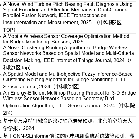
A Novel Wind Turbine Pitch Bearing Fault Diagnosis Using
Signal Encoding and Attention Mechanism Dual-Channel
Parallel Fusion Network, IEEE Transactions on
Instrumentation and Measurement, 2025. （中科院2区
TOP）
A Mobile Wireless Sensor Coverage Optimization Method
for Bridge Monitoring, Sensors, 2025
A Novel Clustering Routing Algorithm for Bridge Wireless
Sensor Networks Based on Spatial Model and Multi-Criteria
Decision Making, IEEE Internet of Things Journal, 2024（中
科院1区Top）
A Spatial Model and Multi-objective Fuzzy Inference-Based
Clustering Routing Algorithm for Bridge Monitoring, IEEE
Sensor Journal, 2024（中科院2区）
An Energy-Efficient Multihop Routing Protocol for 3-D Bridge
Wireless Sensor Network Based on Secretary Bird
Optimization Algorithm, IEEE Sensor Journal, 2024（中科院
2区）
基于多尺度特征融合的滚动轴承寿命预测，北京航空航天大
学学报，2024
基于CNN-SLinformer算法的风电机组偏航系统故障预测，湖