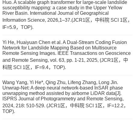
Huo. A scalable graph transformer for large-scale landslide
susceptibility mapping: a case study in the Upper Yellow
River Basin. International Journal of Geographical
Information Science, 2026,1–37.(JCR1区，中科院 SCI 1区，
IF=5.9，TOP).
Yi He, Huaiyuan Chen et al. A Dual-Stream Coding Fusion
Network for Landslide Mapping Based on Multisource
Remote Sensing Images. IEEE Transactions on Geoscience
and Remote Sensing, vol. 63, pp. 1-21, 2025, (JCR1区，中
科院 SCI 1区，IF=9.4，TOP).
Wang Yang, Yi He*, Qing Zhu, Lifeng Zhang, Long Jin.
Unwrap-Net: A deep neural network-based InSAR phase
unwrapping method assisted by airborne LiDAR data[J].
ISPRS Journal of Photogrammetry and Remote Sensing,
2024, 218: 510-529. (JCR1区，中科院 SCI 1区，IF=12.2，
TOP).