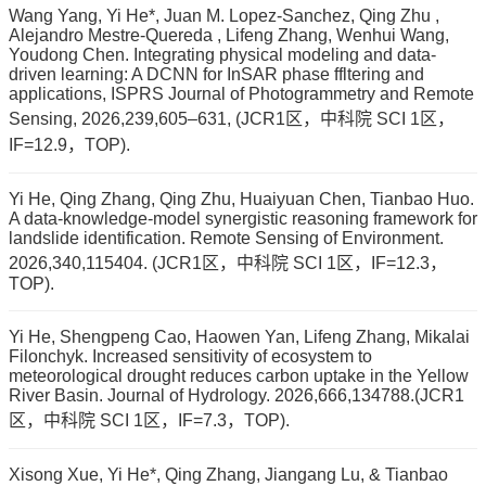
Wang Yang, Yi He*, Juan M. Lopez-Sanchez, Qing Zhu ,
Alejandro Mestre-Quereda , Lifeng Zhang, Wenhui Wang,
Youdong Chen. Integrating physical modeling and data-
driven learning: A DCNN for InSAR phase ffltering and
applications, ISPRS Journal of Photogrammetry and Remote
Sensing, 2026,239,605–631, (JCR1区，中科院 SCI 1区，
IF=12.9，TOP).
Yi He, Qing Zhang, Qing Zhu, Huaiyuan Chen, Tianbao Huo.
A data-knowledge-model synergistic reasoning framework for
landslide identification. Remote Sensing of Environment.
2026,340,115404. (JCR1区，中科院 SCI 1区，IF=12.3，
TOP).
Yi He, Shengpeng Cao, Haowen Yan, Lifeng Zhang, Mikalai
Filonchyk. Increased sensitivity of ecosystem to
meteorological drought reduces carbon uptake in the Yellow
River Basin. Journal of Hydrology. 2026,666,134788.(JCR1
区，中科院 SCI 1区，IF=7.3，TOP).
Xisong Xue, Yi He*, Qing Zhang, Jiangang Lu, & Tianbao