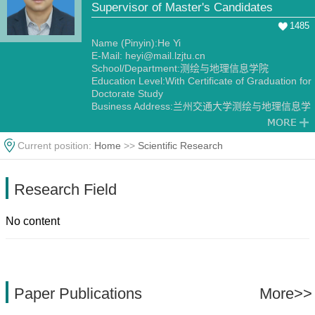
Supervisor of Master's Candidates
1485
Name (Pinyin):He Yi
E-Mail:
heyi@mail.lzjtu.cn
School/Department:测绘与地理信息学院
Education Level:With Certificate of Graduation for
Doctorate Study
Business Address:兰州交通大学测绘与地理信息学
院
Gender:Male
Contact Information:13919155269，邮箱：
Current position:
Home
>>
Scientific Research
heyi@mail.lzjtu.cn
Degree:Doctoral degree
Status:Employed
Research Field
Alma Mater:兰州大学
No content
Paper Publications
More>>