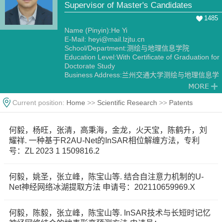
Supervisor of Master's Candidates
1485
Name (Pinyin):He Yi
E-Mail:
heyi@mail.lzjtu.cn
School/Department:测绘与地理信息学院
Education Level:With Certificate of Graduation for
Doctorate Study
Business Address:兰州交通大学测绘与地理信息学
院
Gender:Male
Contact Information:13919155269，邮箱：
Current position:
Home
>>
Scientific Research
>>
Patents
heyi@mail.lzjtu.cn
Degree:Doctoral degree
Status:Employed
何毅，杨旺，张清，高秉海，金龙，火天宝，陈鹤升，刘
Alma Mater:兰州大学
耀祥. 一种基于R2AU-Net的InSAR相位解缠方法，专利
号：ZL 2023 1 1509816.2
何毅，姚圣，张立峰，陈宝山等. 结合自注意力机制的U-
Net神经网络冰湖提取方法 申请号：202110659969.X
何毅，陈毅，张立峰，陈宝山等. InSAR技术与长短时记忆