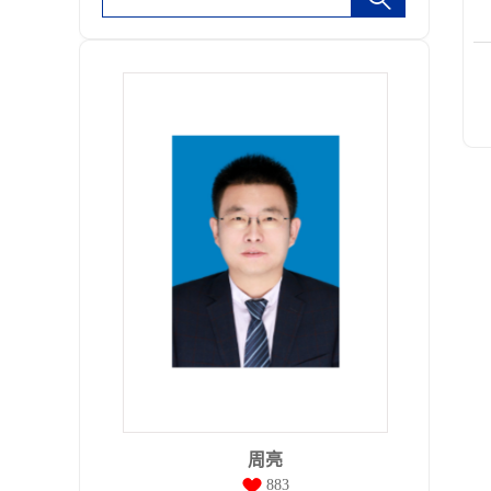
周亮
883