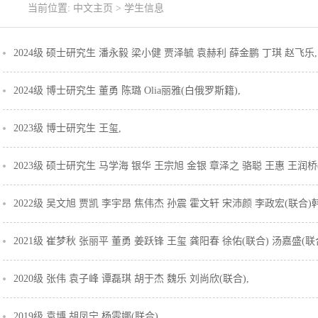
当前位置:
中文主页
>
学生信息
2024级 硕士研究生 潘永毅 梁小健 贾泽毓 袁赫利 薛金鹏 丁琪 赵飞乐,
2024级 博士研究生 董勇 陈璐 Olia丽雅(白俄罗斯籍),
2023级 博士研究生 王玺,
2023级 硕士研究生 马学海 银华 王宗旭 金银 章泽之 骆聪 王惠 王润桥(
2022级 吴文旭 贾凯 李宇昂 焦伟杰 孙震 霍文轩 宋沛颜 李政宏(联合)韩
2021级 崔梦秋 张丽平 董勇 姜跃锋 王玺 龚阳春 徐佑(联合) 汤嘉盛(联合
2020级 张伟 袁子峰 谭磊琪 胡于杰 魏乐 刘尚欣(联合),
2019级 袁博 胡凤宁 杨雯娜(联合),