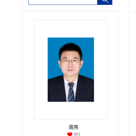
周亮
883