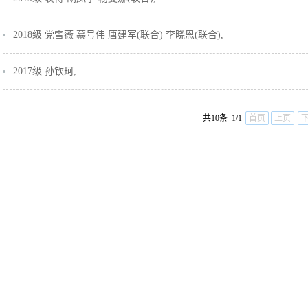
2018级 党雪薇 慕号伟 唐建军(联合) 李晓恩(联合),
2017级 孙钦珂,
共10条 1/1
首页
上页