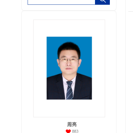
周亮
883