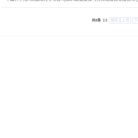
共8条 1/1
首页
上页
下