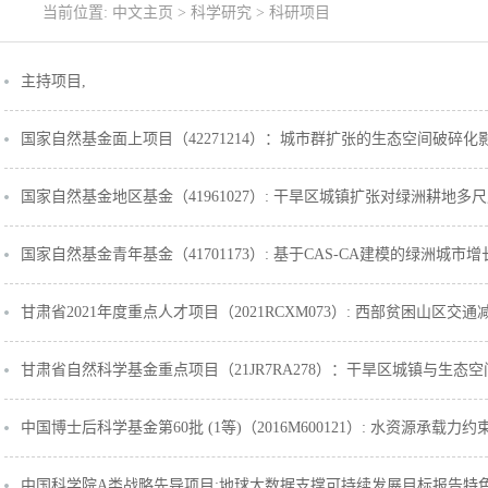
当前位置:
中文主页
>
科学研究
>
科研项目
主持项目,
国家自然基金面上项目（42271214）：城市群扩张的生态空间破碎化影
国家自然基金地区基金（41961027）: 干旱区城镇扩张对绿洲耕地多尺度
国家自然基金青年基金（41701173）: 基于CAS-CA建模的绿洲城市
甘肃省2021年度重点人才项目（2021RCXM073）: 西部贫困山区交通
甘肃省自然科学基金重点项目（21JR7RA278）：干旱区城镇与生态空
中国博士后科学基金第60批 (1等)（2016M600121）: 水资源承载
中国科学院A类战略先导项目:地球大数据支撑可持续发展目标报告特色案例