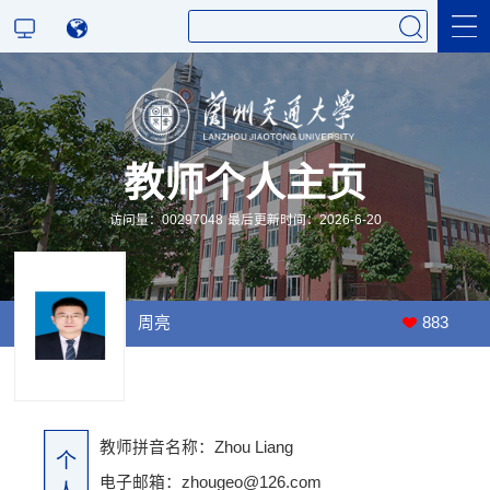
科学研究
教师个人主页
教学研究
访问量：
00297048
最后更新时间：
2026
-
6
-
20
周亮
883
教师拼音名称：Zhou Liang
个
电子邮箱：
zhougeo@126.com