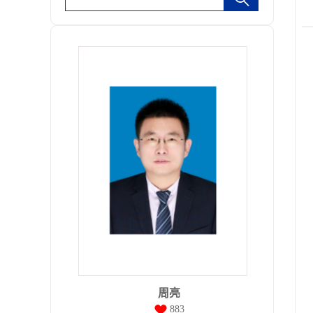
周亮
883