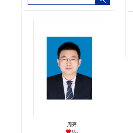
周亮
883