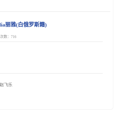
lia丽雅(白俄罗斯籍)
点击次数：
716
 赵飞乐