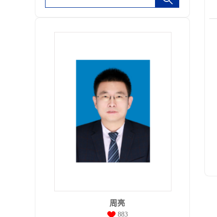
周亮
883