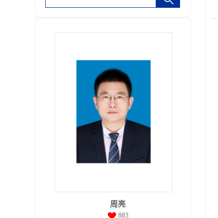
周亮
883