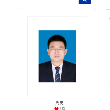
周亮
883